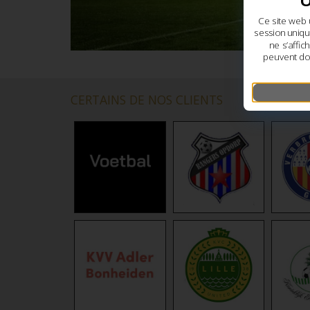
Ce site web 
session uniqu
ne s’affi
peuvent do
CERTAINS DE NOS CLIENTS