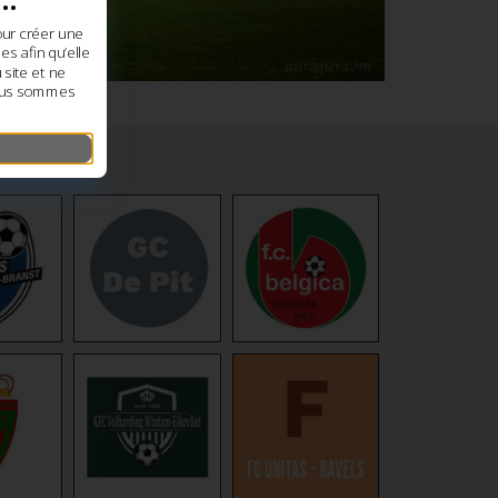
our créer une
s afin qu’elle
site et ne
nous sommes