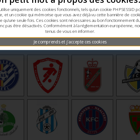
utilise uniquement des cookies fonctionnels, tels qu’un cookie PHPSESSID p
e, et un cookie qui mémorise que vous avez déjà vu cette bannière de cookie
che qu’une seule fois. Ces cookies sont nécessaires au bon fonctionnement du 
nc pas être désactivés. Conformément à la réglementation européenne, 
tenus de vous en informer.
Je comprends et j'accepte ces cookies