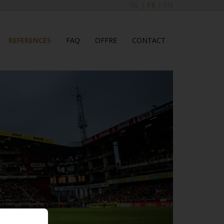
NL
|
FR
|
EN
REFERENCES
FAQ
OFFRE
CONTACT
..