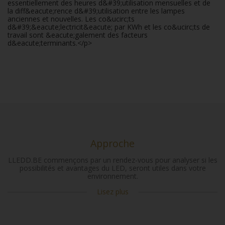
essentiellement des heures d&#39;utilisation mensuelles et de
la diff&eacute;rence d&#39;utilisation entre les lampes
anciennes et nouvelles. Les co&ucirc;ts
d&#39;&eacute;lectricit&eacute; par KWh et les co&ucirc;ts de
travail sont &eacute;galement des facteurs
d&eacute;terminants.</p>
Approche
LLEDD.BE commençons par un rendez-vous pour analyser si les
possibilités et avantages du LED, seront utiles dans votre
environnement.
Lisez plus