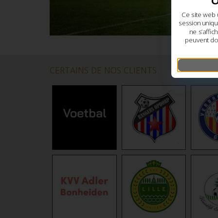
Ce site web 
session uniqu
ne s’affi
peuvent do
CERTAINS DE NOS CLIENTS