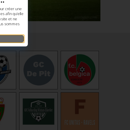
our créer une
s afin qu’elle
site et ne
nous sommes