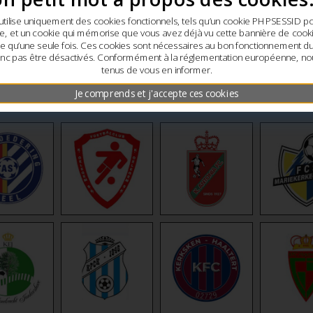
utilise uniquement des cookies fonctionnels, tels qu’un cookie PHPSESSID p
e, et un cookie qui mémorise que vous avez déjà vu cette bannière de cookie
che qu’une seule fois. Ces cookies sont nécessaires au bon fonctionnement du 
nc pas être désactivés. Conformément à la réglementation européenne, 
tenus de vous en informer.
Je comprends et j'accepte ces cookies