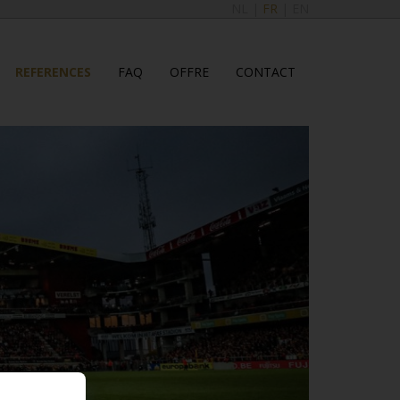
NL
|
FR
|
EN
REFERENCES
FAQ
OFFRE
CONTACT
..