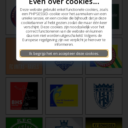
Even over cookies...
Deze website gebruikt enkel functionele cookies, zoals
een PHPSESSID-cookie voor het aanmaken van een
unieke sessie, en een cookie die bijhoudt dat je deze
cookiebanner al hebt gezien zodat die maar één keer
verschijnt. Deze cookies zijn noodzakelijk voor het
correct functioneren van de website en kunnen
daarom niet worden uitgeschakeld. Volgens de
Europese regelgeving zijn we verplicht je hierover te
informeren.
Ik begrijp het en accepteer deze cookies.