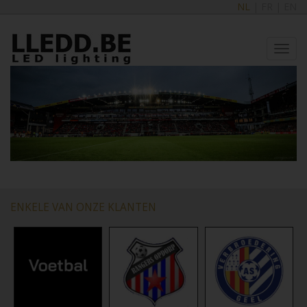
NL
|
FR
|
EN
Toggl
navig
ENKELE VAN ONZE KLANTEN