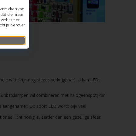
 aanmaken van
odat die maar
e website en
ht je hierover
 hele witte zijn nog steeds verkrijgbaar). U kan LEDs
n u &nbsp;lampen wil combineren met halogeenspot)<br
ts aangenamer. Dit soort LED wordt bijv veel
tioneel licht nodig is, eerder dan een gezellige sfeer.