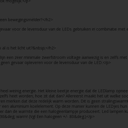
ok mogelijk.</p>
t een bewegingsmelder?</h2>
evaar voor de levensduur van de LEDs gebruiken in combinatie met
al is het licht uit?&nbsp;</h2>
lijn een zeer minimale zwerfstroom voltage aanwezig is en zelfs met
an geen gevaar opleveren voor de levensduur van de LED.</p>
r heel weinig energie. Het kleine beetje energie dat de LEDlamp opnee
lfs heet worden, hoe zit dat dan? Allereerst maakt het uit welke 
en merken dat deze redelijk warm worden. Dit is geen stralingswar
or een aluminium koelelement. Op deze manier kunnen de LEDjes hun 
er dan de warmte die een halogeenlampje produceert. Led lampen ku
&deg; warm! (Vgl Een halogeen +/- 80&deg;)</p>