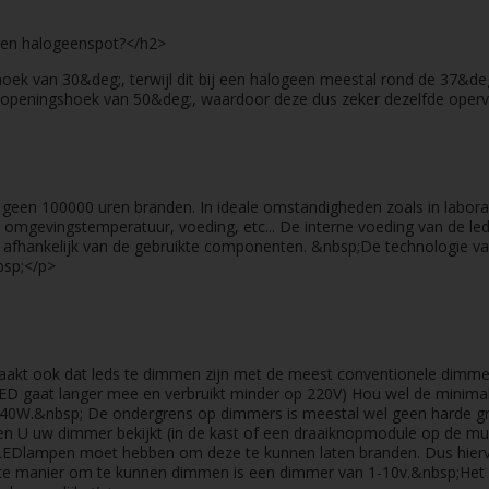
een halogeenspot?</h2>
ek van 30&deg;, terwijl dit bij een halogeen meestal rond de 37&de
openingshoek van 50&deg;, waardoor deze dus zeker dezelfde opervla
 geen 100000 uren branden. In ideale omstandigheden zoals in labora
 omgevingstemperatuur, voeding, etc... De interne voeding van de led
 afhankelijk van de gebruikte componenten. &nbsp;De technologie v
bsp;</p>
aakt ook dat leds te dimmen zijn met de meest conventionele dimmer
LED gaat langer mee en verbruikt minder op 220V) Hou wel de minimal
 40W.&nbsp; De ondergrens op dimmers is meestal wel geen harde gre
ien U uw dimmer bekijkt (in de kast of een draaiknopmodule op de mu
 LEDlampen moet hebben om deze te kunnen laten branden. Dus hierv
ste manier om te kunnen dimmen is een dimmer van 1-10v.&nbsp;Het ad