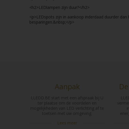
<h2>LEDlampen zijn duur?</h2>
<p>LEDspots zijn in aankoop inderdaad duurder dan h
besparingen.&nbsp;</p>
Aanpak
De
LLEDD.BE start met een afspraak bij U
LLED
ter plaatse om de voordelen en
vermel
mogelijkheden van LED verlichting af te
i
toetsen met uw omgeving.
ener
Lees meer