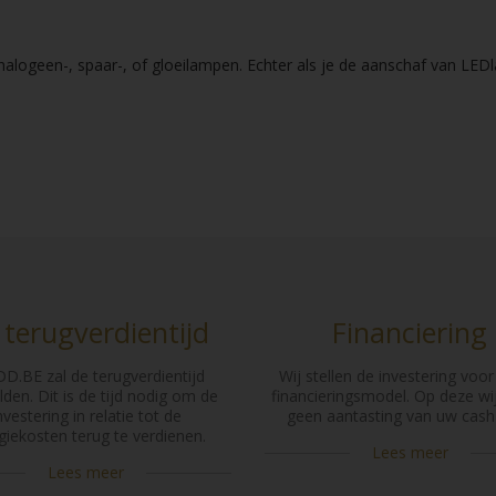
alogeen-, spaar-, of gloeilampen. Echter als je de aanschaf van LED
 terugverdientijd
Financiering
D.BE zal de terugverdientijd
Wij stellen de investering voor
den. Dit is de tijd nodig om de
financieringsmodel. Op deze wij
nvestering in relatie tot de
geen aantasting van uw cash 
giekosten terug te verdienen.
Lees meer
Lees meer