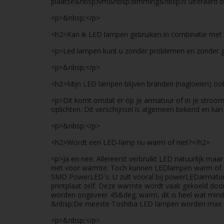
plaatse&nbsp;ivm&nbsp;dimming&nbsp;is uiteraard o
<p>&nbsp;</p>
<h2>Kan ik LED lampen gebruiken in combinatie me
<p>Led lampen kunt u zonder problemen en zonder g
<p>&nbsp;</p>
<h2>Mijn LED lampen blijven branden (nagloeien) ook 
<p>Dit komt omdat er op je armatuur of in je stroom
oplichten. Dit verschijnsel is algemeen bekend en k
<p>&nbsp;</p>
<h2>Wordt een LED-lamp nu warm of niet?</h2>
<p>Ja en nee. Allereerst verbruikt LED natuurlijk maa
niet voor warmte. Toch kunnen LEDlampen warm of ze
SMD PowerLED`s. U zult vooral bij powerLEDarmatur
printplaat zelf. Deze warmte wordt vaak gekoeld do
worden ongeveer 45&deg; warm, dit is heel wat mind
&nbsp;De meeste Toshiba LED lampen worden max 30
<p>&nbsp;</p>