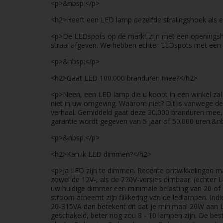
<p>&nbsp;</p>
<h2>Heeft een LED lamp dezelfde stralingshoek als 
<p>De LEDspots op de markt zijn met een openingsho
straal afgeven. We hebben echter LEDspots met een 
<p>&nbsp;</p>
<h2>Gaat LED 100.000 branduren mee?</h2>
<p>Neen, een LED lamp die u koopt in een winkel zal
niet in uw omgeving. Waarom niet? Dit is vanwege de
verhaal. Gemiddeld gaat deze 30.000 branduren mee,
garantie wordt gegeven van 5 jaar of 50.000 uren.&n
<p>&nbsp;</p>
<h2>Kan ik LED dimmen?</h2>
<p>Ja LED zijn te dimmen. Recente ontwikkelingen m
zowel de 12V-, als de 220V-versies dimbaar. (echter 
uw huidige dimmer een minimale belasting van 20 of
stroom afneemt zijn flikkering van de ledlampen. Ind
20-315VA dan betekent dit dat je minimaal 20W aan
geschakeld, beter nog zou 8 - 10 lampen zijn. De be