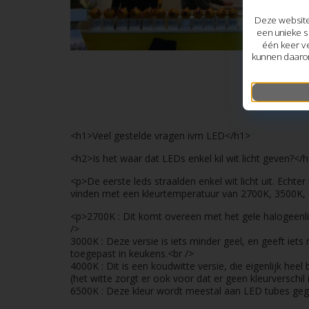
Deze website
een unieke s
één keer ve
kunnen daarom
<h1>Veel gestelde vragen ivm LED</h1>
<h2>Is het waar dat LEDs enkel kil wit licht geven?</
<p>De eerste leds straalden enkel wit licht uit. Echte
vinden met een kleurtemperatuur van 2700K, 3500K,
<p>2700K : Dit komt overeen met het gele halogeenli
/>
3000K : Deze versie is iets minder geel, en geeft iet
toegepast in keukens.<br />
4000K : Dit is een koudwitte versie, die eigenlijk heel 
(het witte zorgt er ook voor dat er geen kleurverschil 
6500K : Deze kleur wordt meestal aan LED tubes geg