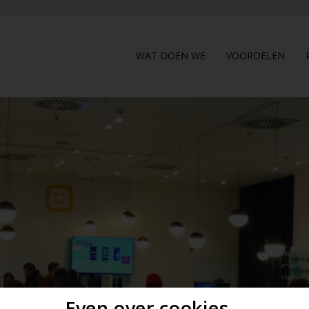
WAT DOEN WE
VOORDELEN
Even over cookies...