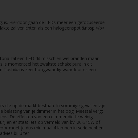
g; is. Hierdoor gaan de LEDs meer een gefocuseerde
kte zal verlichten als een halogeenspot.&nbsp;</p>
toria zal een LED dit misschien wel branden maar
s is momenteel het zwakste schakelpunt in dit
an Toshiba is zeer hoogwaardig waardoor er een
s die op de markt bestaan. In sommige gevallen zijn
e belasting van je dimmer in het oog. Meestal vergt
ns. De effecten van een dimmer die te weinig
ur) en er staat iets op vermeld van bv. 20-315W of
oor moet je dus minimaal 4 lampen in serie hebben
vies bij u ter