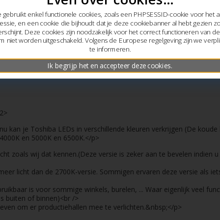
 gebruikt enkel functionele cookies, zoals een PHPSESSID-cookie voor het
essie, en een cookie die bijhoudt dat je deze cookiebanner al hebt gezien z
rschijnt. Deze cookies zijn noodzakelijk voor het correct functioneren van d
 niet worden uitgeschakeld. Volgens de Europese regelgeving zijn we verplic
te informeren.
Ik begrijp het en accepteer deze cookies.
h2>
r nu kan je Toshiba LEDs in verschillende kleuren verkrijgen (De koude
 4000K en 5000K en 6500K.</p>
cht zoals wij dat kennen.(Deze versie is zeker aan te bevelen indie
s meer licht dan de 2700K-versie. Sommigen ervaren deze versie als ie
bruikbaar is voor sommige winkels, burelen, ... Waar eigenlijk veel func
is buiten of binnen)<br />
even om er productiehallen mee te verlichten.&nbsp;</p>